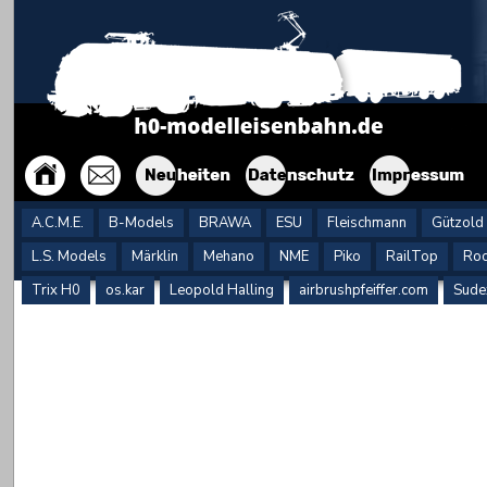
A.C.M.E.
B-Models
BRAWA
ESU
Fleischmann
Gützold
L.S. Models
Märklin
Mehano
NME
Piko
RailTop
Roc
Trix H0
os.kar
Leopold Halling
airbrushpfeiffer.com
Sude