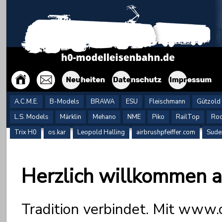
A.C.M.E.
B-Models
BRAWA
ESU
Fleischmann
Gützold
L.S. Models
Märklin
Mehano
NME
Piko
RailTop
Roc
Trix H0
os.kar
Leopold Halling
airbrushpfeiffer.com
Sude
Herzlich willkommen 
Tradition verbindet. Mit www.